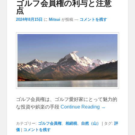
ゴルフ会員権の利与と注意
点
2024年8月15日
に
Mitsui
が投稿
—
コメントを残す
ゴルフ会員権は、ゴルフ愛好家にとって魅力的
な投資や娯楽の手段
Continue Reading →
カテゴリー:
ゴルフ会員権
、
相続税
、
自然（山）
|
タグ:
評
価
|
コメントを残す