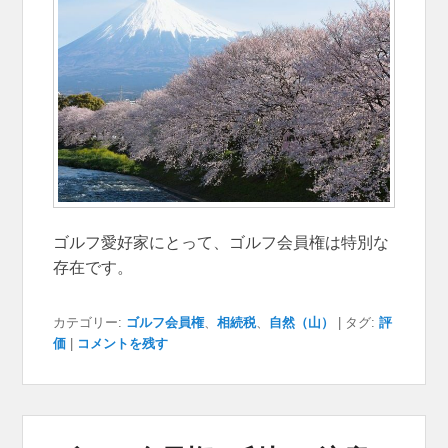
ゴルフ愛好家にとって、ゴルフ会員権は特別な
存在です。
カテゴリー:
ゴルフ会員権
、
相続税
、
自然（山）
|
タグ:
評
価
|
コメントを残す