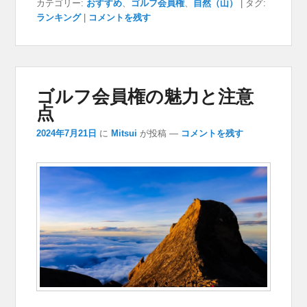
カテゴリー:
おすすめ
、
ゴルフ会員権
、
自然（山）
|
タグ:
ランキング
|
コメントを残す
ゴルフ会員権の魅力と注意
点
2024年7月21日
に
Mitsui
が投稿
—
コメントを残す