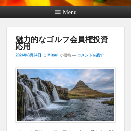
Menu
魅力的なゴルフ会員権投資
応用
2024年8月24日
に
Mitsui
が投稿
—
コメントを残す