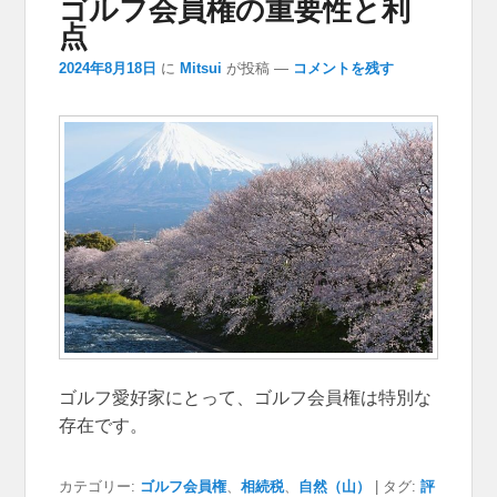
ゴルフ会員権の重要性と利
点
2024年8月18日
に
Mitsui
が投稿
—
コメントを残す
ゴルフ愛好家にとって、ゴルフ会員権は特別な
存在です。
カテゴリー:
ゴルフ会員権
、
相続税
、
自然（山）
|
タグ:
評