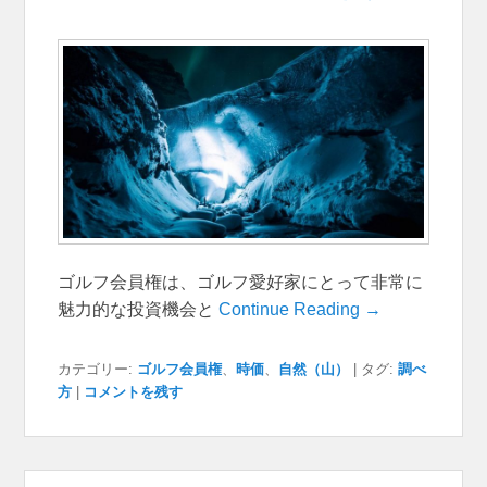
ゴルフ会員権は、ゴルフ愛好家にとって非常に
魅力的な投資機会と
Continue Reading →
カテゴリー:
ゴルフ会員権
、
時価
、
自然（山）
|
タグ:
調べ
方
|
コメントを残す