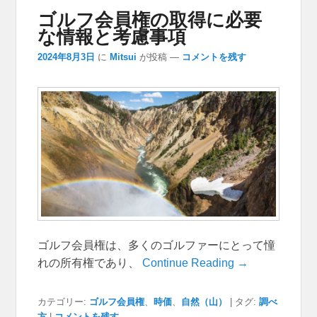
ゴルフ会員権の取得に必要
な情報と考慮事項
2024年8月3日
に
Mitsui
が投稿
—
コメントを残す
ゴルフ会員権は、多くのゴルファーにとって憧
れの所有権であり、
Continue Reading →
カテゴリー:
ゴルフ会員権
、
時価
、
自然（山）
|
タグ:
調べ
方
|
コメントを残す