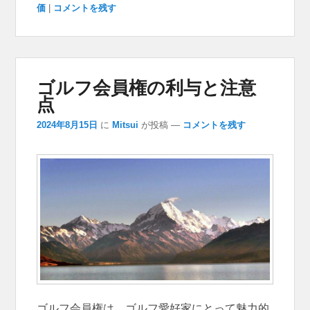
価
|
コメントを残す
ゴルフ会員権の利与と注意
点
2024年8月15日
に
Mitsui
が投稿
—
コメントを残す
ゴルフ会員権は、ゴルフ愛好家にとって魅力的