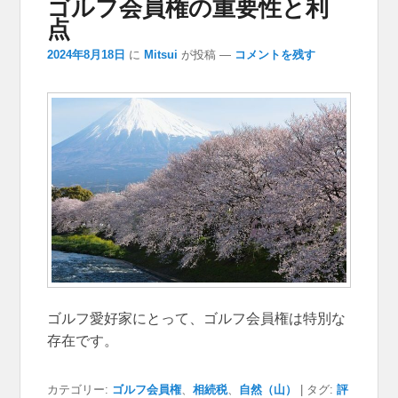
ゴルフ会員権の重要性と利
点
2024年8月18日
に
Mitsui
が投稿
—
コメントを残す
ゴルフ愛好家にとって、ゴルフ会員権は特別な
存在です。
カテゴリー:
ゴルフ会員権
、
相続税
、
自然（山）
|
タグ:
評