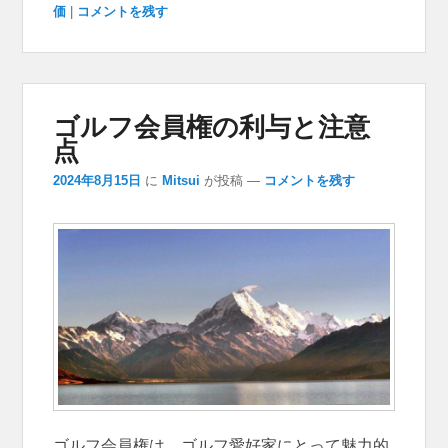
価
|
コメントを残す
ゴルフ会員権の利与と注意
点
2024年8月15日
に
Mitsui
が投稿
—
コメントを残す
ゴルフ会員権は、ゴルフ愛好家にとって魅力的